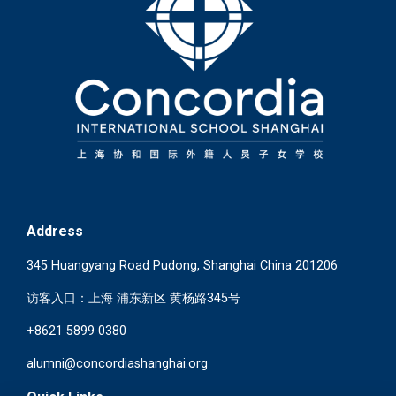
Address
345 Huangyang Road Pudong, Shanghai China 201206
访客入口：上海 浦东新区 黄杨路345号
+8621 5899 0380
alumni@concordiashanghai.org